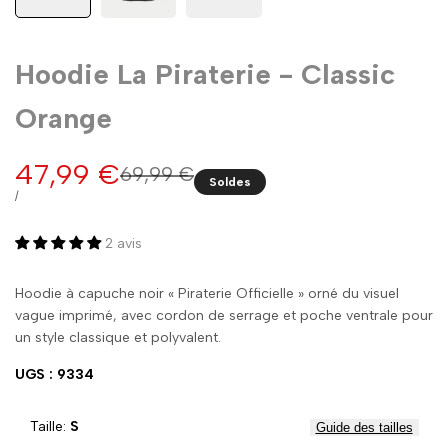
Hoodie La Piraterie - Classic
Orange
Prix
47,99 €
Prix
69,99 €
Soldes
normal
promo
PRIX
PAR
/
UNITAIRE
2 avis
Hoodie à capuche noir « Piraterie Officielle » orné du visuel
vague imprimé, avec cordon de serrage et poche ventrale pour
un style classique et polyvalent.
UGS : 9334
Taille:
S
Guide des tailles