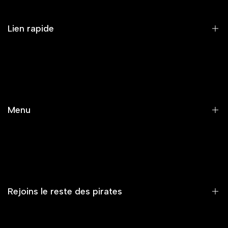
Lien rapide
RECHERCHE
SERVICE CLIENT/FAQ/LIVRAISON
MENTIONS LÉGALES ET POLITIQUE DE CONFIDENTIALITÉ
Menu
CONDITIONS GÉNÉRALES DE VENTE
CONTACT
Accueil
Nouveautés
Vêtements
Rejoins le reste des pirates
Accessoires
Capsule