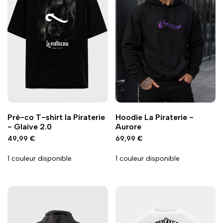
Ajouter
Ajouter
Ajouter
Ajouter
Ajout rapide
Ajout rapide
Vue
Vue
Pré-co T-shirt la Piraterie
Hoodie La Piraterie -
à
à
à
à
rapide
rapide
- Glaive 2.0
Aurore
la
la
la
la
Prix
49,99 €
Prix
69,99 €
wishlist
comparaison
wishlist
comparaison
promo
promo
1 couleur disponible
1 couleur disponible