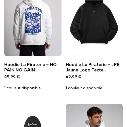
Ajouter
Ajouter
Ajouter
Ajouter
Ajout rapide
Ajout rapide
Vue
Vue
Hoodie La Piraterie - NO
Hoodie La Piraterie - LPR
à
à
à
à
rapide
rapide
PAIN NO GAIN
Jaune Logo Texte
la
la
la
la
Capuche
Prix
69,99 €
Prix
69,99 €
wishlist
comparaison
wishlist
comparaison
promo
promo
1 couleur disponible
1 couleur disponible