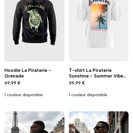
Ajouter
Ajouter
Ajouter
Ajouter
Ajout rapide
Ajout rapide
Vue
Vue
Hoodie La Piraterie -
T-shirt La Piraterie
à
à
à
à
rapide
rapide
Grenade
Sunshine - Summer Vibe
la
la
la
la
Blanc
Prix
69,99 €
Prix
39,99 €
wishlist
comparaison
wishlist
comparaison
promo
promo
1 couleur disponible
1 couleur disponible