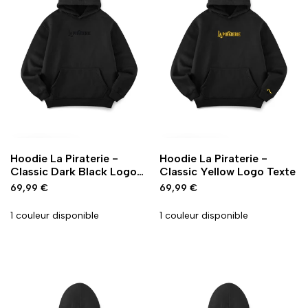
Ajouter
Ajouter
Ajouter
Ajouter
Ajout rapide
Ajout rapide
Vue
Vue
Hoodie La Piraterie -
Hoodie La Piraterie -
à
à
à
à
rapide
rapide
Classic Dark Black Logo
Classic Yellow Logo Texte
la
la
la
la
Texte
Prix
69,99 €
Prix
69,99 €
wishlist
comparaison
wishlist
comparaison
promo
promo
1 couleur disponible
1 couleur disponible