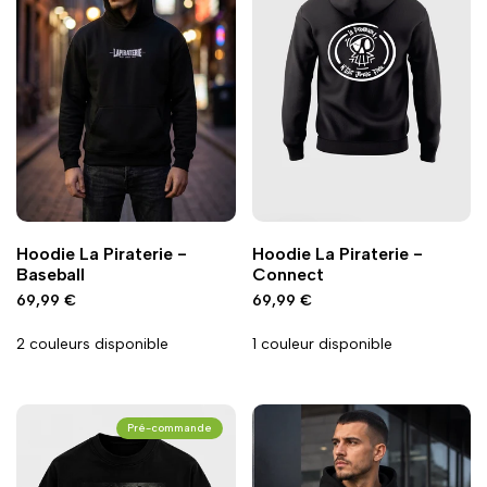
Ajouter
Ajouter
Ajouter
Ajouter
Ajout rapide
Ajout rapide
Vue
Vue
Hoodie La Piraterie -
Hoodie La Piraterie -
à
à
à
à
rapide
rapide
Baseball
Connect
la
la
la
la
Prix
69,99 €
Prix
69,99 €
wishlist
comparaison
wishlist
comparaison
promo
promo
2 couleurs disponible
1 couleur disponible
Pré-commande