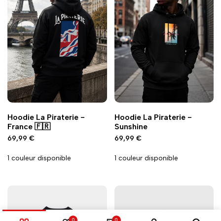
Ajouter
Ajouter
Ajouter
Ajouter
Ajout rapide
Ajout rapide
Vue
Vue
Hoodie La Piraterie -
Hoodie La Piraterie -
à
à
à
à
rapide
rapide
France 🇫🇷
Sunshine
la
la
la
la
Prix
69,99 €
Prix
69,99 €
wishlist
comparaison
wishlist
comparaison
promo
promo
1 couleur disponible
1 couleur disponible
0
0