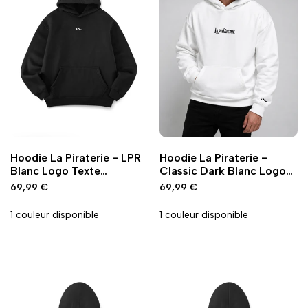
Ajouter
Ajouter
Ajouter
Ajouter
Ajout rapide
Ajout rapide
Vue
Vue
Hoodie La Piraterie - LPR
Hoodie La Piraterie -
à
à
à
à
rapide
rapide
Blanc Logo Texte
Classic Dark Blanc Logo
la
la
la
la
Capuche
Texte
Prix
69,99 €
Prix
69,99 €
wishlist
comparaison
wishlist
comparaison
promo
promo
1 couleur disponible
1 couleur disponible