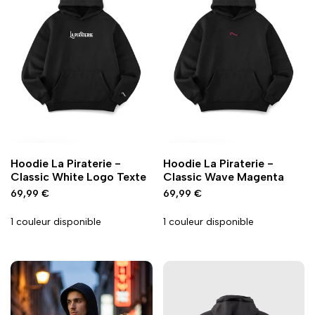
Ajouter
Ajouter
Ajouter
Ajouter
Ajout rapide
Ajout rapide
Vue
Vue
Hoodie La Piraterie -
Hoodie La Piraterie -
à
à
à
à
rapide
rapide
Classic White Logo Texte
Classic Wave Magenta
la
la
la
la
Prix
69,99 €
Prix
69,99 €
wishlist
comparaison
wishlist
comparaison
promo
promo
1 couleur disponible
1 couleur disponible