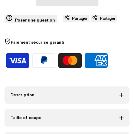
la
la
shirt
shirt
Partager
Partager
Poser une question
wishlist
comp
La
La
Piraterie
Piraterie
Paiement sécurisé garanti
-
-
Classic
Classic
Wave
Wave
Description
Taille et coupe