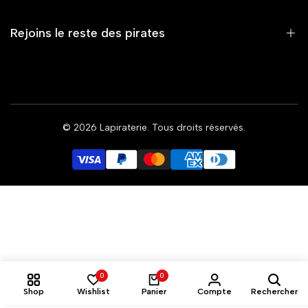
Nouveautés
Vêtements
Rejoins le reste des pirates
Accessoires
Capsule
Summer Vibe
Et reçois toi aussi nos exclusivités 🏴‍☠️
Femme
© 2026
Lapiraterie
. Tous droits réservés.
Rejoindre le mouvement
Coalition
EUR
0
0
Shop
Wishlist
Panier
Compte
Rechercher