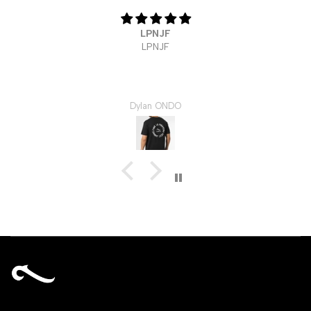
T-Shirt La Piraterie - WRLD Cup Algérie 
Elyes Khorchi