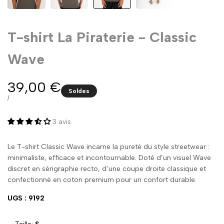
T-shirt La Piraterie - Classic
Wave
Prix
39,00 €
Soldes
promo
PRIX
PAR
/
UNITAIRE
3 avis
Le T-shirt Classic Wave incarne la pureté du style streetwear :
minimaliste, efficace et incontournable. Doté d’un visuel Wave
discret en sérigraphie recto, d’une coupe droite classique et
confectionné en coton premium pour un confort durable.
UGS :
9192