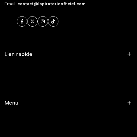
Email:
contact@lapiraterieofficiel.com
Facebook
Twitter
Instagram
TikTok
Lien rapide
RECHERCHE
SERVICE CLIENT/FAQ/LIVRAISON
MENTIONS LÉGALES ET POLITIQUE DE CONFIDENTIALITÉ
Menu
CONDITIONS GÉNÉRALES DE VENTE
CONTACT
Accueil