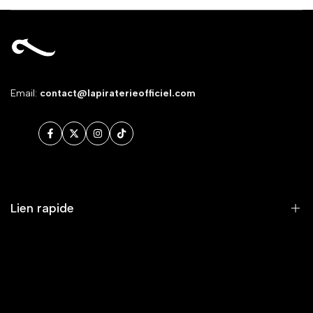
Email:
contact@lapiraterieofficiel.com
Facebook
Twitter
Instagram
TikTok
Lien rapide
RECHERCHE
SERVICE CLIENT/FAQ/LIVRAISON
MENTIONS LÉGALES ET POLITIQUE DE CONFIDENTIALITÉ