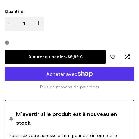
Quantité
Diminuer
Augmenter
la
la
quantité
quantité
Ajouter au panier
-
89,99 €
Ajouter
Ajout
pour
pour
à
à
Hoodie
Hoodie
Plus de moyens de paiement
la
la
La
La
wishlist
comp
Piraterie
Piraterie
M'avertir si le produit est à nouveau en
stock
-
-
Saisissez votre adresse e-mail pour être informé si le
Classic
Classic