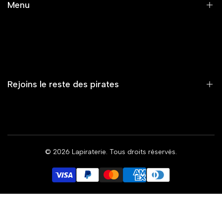
Menu
CONDITIONS GÉNÉRALES DE VENTE
CONTACT
Accueil
Nouveautés
Vêtements
Rejoins le reste des pirates
Accessoires
Capsule
Summer Vibe
Et reçois toi aussi nos exclusivités 🏴‍☠️
Femme
© 2026
Lapiraterie
. Tous droits réservés.
Rejoindre le mouvement
Coalition
EUR