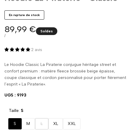
En rupture de stock
Prix
89,99 €
Soldes
promo
PRIX
PAR
/
UNITAIRE
2 avis
Le Hoodie Classic La Piraterie conjugue héritage street et
confort premium : matière fleece brossée beige épaisse,
coupe classique et cordon personnalisé pour porter fièrement
l’esprit « La Piraterie».
UGS : 9193
Taille:
S
Variante
S
M
L
XL
XXL
épuisée