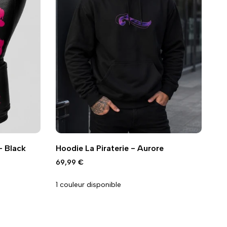
Ajouter
Ajouter
Ajout rapide
Vue
- Black
Hoodie La Piraterie - Aurore
à
à
rapide
la
la
Prix
69,99 €
promo
wishlist
comparaison
1 couleur disponible