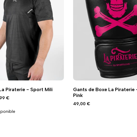
Ajouter
Ajouter
ide
Ajout rapide
Vue
a Piraterie - Sport Mili
Gants de Boxe La Piraterie 
à
à
rapide
Pink
la
la
x
99 €
omo
aison
wishlist
comparaison
Prix
49,00 €
promo
sponible