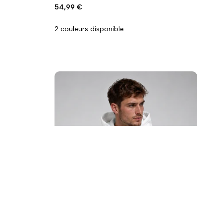
la
la
Prix
54,99 €
promo
wishlist
comparaison
2 couleurs disponible