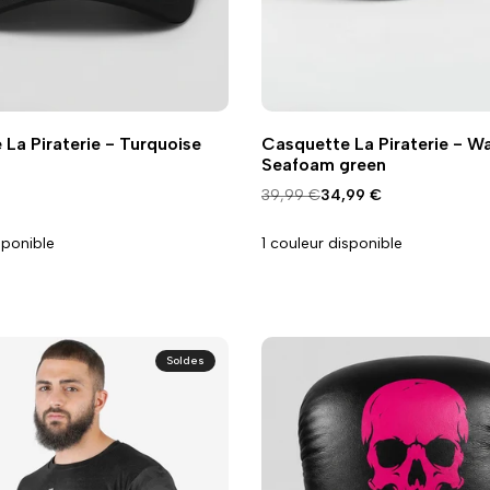
Ajouter
Ajouter
u panier
Ajouter au panier
Vue
La Piraterie - Turquoise
Casquette La Piraterie - W
à
à
rapide
Seafoam green
la
la
aison
wishlist
comparaison
Prix
39,99 €
Prix
34,99 €
normal
promo
sponible
1 couleur disponible
Soldes