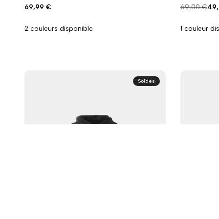
la
la
la
la
Prix
69,99 €
Prix
69,00 €
Pri
49,
promo
normal
pr
wishlist
comparaison
wishlist
compar
2 couleurs disponible
1 couleur di
Soldes