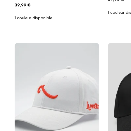
promo
wishlist
comparaison
wishlist
compar
Prix
39,99 €
promo
1 couleur di
1 couleur disponible