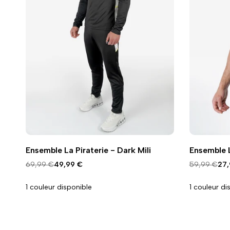
Ajouter
Ajouter
Ajouter
Ajouter
Ajout rapide
Ajout rap
Vue
Vue
Ensemble La Piraterie - Dark Mili
Ensemble L
à
à
à
à
rapide
rapide
la
la
la
la
Prix
69,99 €
Prix
49,99 €
Prix
59,99 €
Pri
27,
normal
promo
normal
pr
wishlist
comparaison
wishlist
compar
1 couleur disponible
1 couleur di