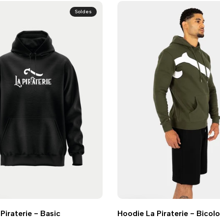
Soldes
Ajouter
Ajouter
ide
Ajout rapide
Vue
Piraterie - Basic
Hoodie La Piraterie - Bicolo
à
à
rapide