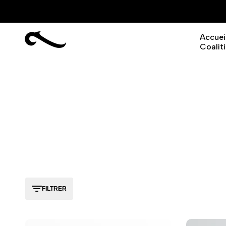
Aller
au
contenu
Accuei
Coalit
FILTRER