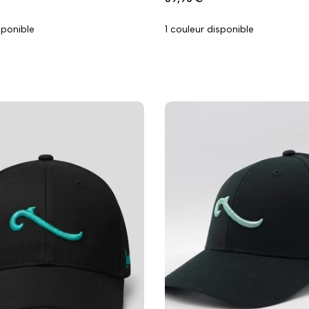
promo
aison
wishlist
comparaison
sponible
1 couleur disponible