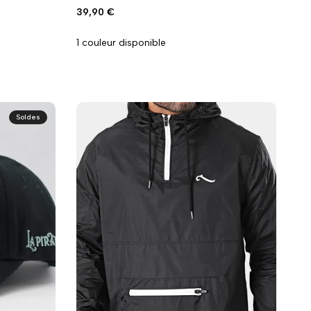
wishlist
comparaison
Prix
39,90 €
promo
1 couleur disponible
Soldes