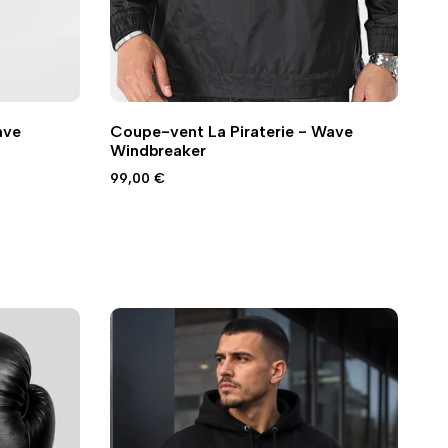
Ajouter
Ajouter
Ajout rapide
Vue
ave
Coupe-vent La Piraterie - Wave
à
à
rapide
Windbreaker
la
la
wishlist
comparaison
Prix
99,00 €
promo