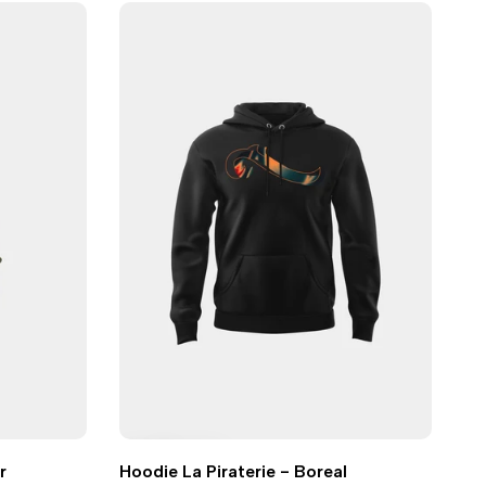
Ajouter
Ajouter
Ajout rapide
Vue
r
Hoodie La Piraterie - Boreal
à
à
rapide