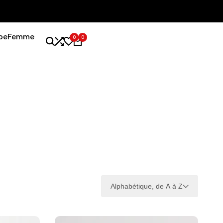
be
Femme
0
0
Alphabétique, de A à Z