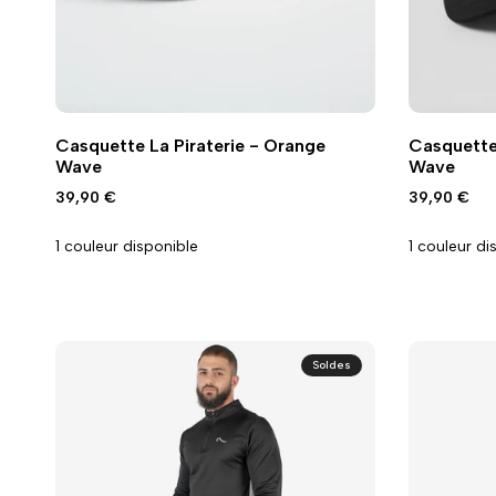
Ajouter
Ajouter
Ajouter
Ajouter
Ajouter au panier
Ajouter a
Vue
Vue
Casquette La Piraterie - Orange
Casquette 
à
à
à
à
rapide
rapide
Wave
Wave
la
la
la
la
wishlist
comparaison
wishlist
compar
Prix
39,90 €
Prix
39,90 €
promo
promo
1 couleur disponible
1 couleur di
Soldes