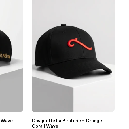
Ajouter
Ajouter
Ajouter au panier
Vue
r Wave
Casquette La Piraterie - Orange
à
à
rapide
Corail Wave
la
la