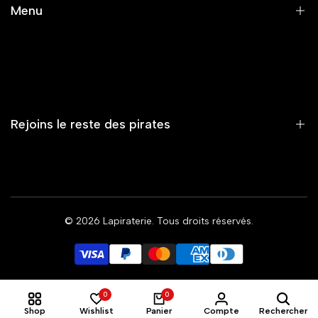
Menu
CONDITIONS GÉNÉRALES DE VENTE
CONTACT
Accueil
Nouveautés
Vêtements
Rejoins le reste des pirates
Accessoires
Capsule
Summer Vibe
Et reçois toi aussi nos exclusivités 🏴‍☠️
Femme
© 2026
Lapiraterie
. Tous droits réservés.
Rejoindre le mouvement
Coalition
EUR
0
0
Shop
Wishlist
Panier
Compte
Rechercher