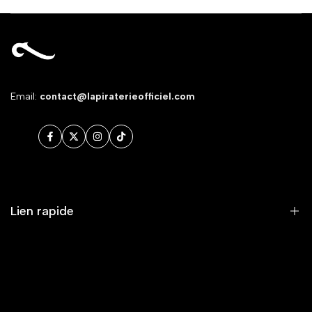
Email:
contact@lapiraterieofficiel.com
Facebook
Twitter
Instagram
TikTok
Lien rapide
RECHERCHE
SERVICE CLIENT/FAQ/LIVRAISON
MENTIONS LÉGALES ET POLITIQUE DE CONFIDENTIALITÉ